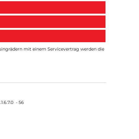
Leasingrädern mit einem Servicevertrag werden die
.1.6.7.0
-
56