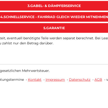
3.GABEL- & DÄMPFERSERVICE
4.SCHNELLSERVICE - FAHRRAD GLEICH WIEDER MITNEHMEN
5.GARANTIE
tszeit, eventuell benötigte Teile werden separat berechnet. Bei 
 zahlst nur den Betrag darüber.
 gesetzlichen Mehrwertsteuer.
atungstermine
-
Kontakt
-
Impressum
-
Datenschutz
-
AGB
-
v