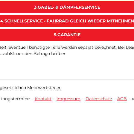
3.GABEL- & DÄMPFERSERVICE
4.SCHNELLSERVICE - FAHRRAD GLEICH WIEDER MITNEHMEN
5.GARANTIE
tszeit, eventuell benötigte Teile werden separat berechnet. Bei 
 zahlst nur den Betrag darüber.
 gesetzlichen Mehrwertsteuer.
atungstermine
-
Kontakt
-
Impressum
-
Datenschutz
-
AGB
-
v