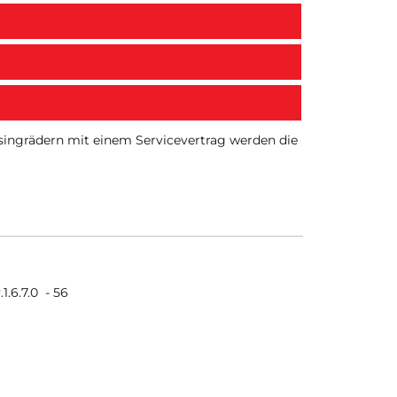
Leasingrädern mit einem Servicevertrag werden die
.1.6.7.0
-
56